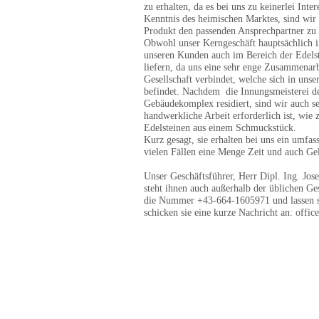
zu erhalten, da es bei uns zu keinerlei In
Kenntnis des heimischen Marktes, sind wir 
Produkt den passenden Ansprechpartner zu 
Obwohl unser Kerngeschäft hauptsächlich i
unseren Kunden auch im Bereich der Edels
liefern, da uns eine sehr enge Zusammenar
Gesellschaft verbindet, welche sich in uns
befindet. Nachdem die Innungsmeisterei d
Gebäudekomplex residiert, sind wir auch s
handwerkliche Arbeit erforderlich ist, wi
Edelsteinen aus einem Schmuckstück.
Kurz gesagt, sie erhalten bei uns ein umfas
vielen Fällen eine Menge Zeit und auch Ge
Unser Geschäftsführer, Herr Dipl. Ing. Jo
steht ihnen auch außerhalb der üblichen Ge
die Nummer +43-664-1605971 und lassen sie
schicken sie eine kurze Nachricht an:
offic