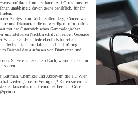
teressenskonflikten kommen kann. Auf Grund unserer
ihnen unabhängig davon gerne behilflich, für ihr
finden.
n der Analyse von Edelmetallen liegt, können wir
teine und Diamanten die notwendigen Informationen
beit mit der Österreichischen Gemmologischen
erer unmittelbaren Nachbarschaft im selben Gebäude
er Wiener Goldschmiede ebenfalls im selben
ehr flexibel, falls im Rahmen einer Prüfung
e zum Beispiel das Ausfassen von Diamanten und
sendes Service unter einem Dach, womit sie sich in
ld sparen.
sef Guttman, Chemiker und Absolvent der TU Wien,
schäftszeiten gerne zu Verfügung! Rufen sie einfach
 sich kostenlos und freundlich beraten. Oder
e@prin.at