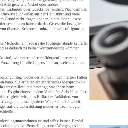
ll Allergene wie Nickel oder andere
Blei, Cadmium oder Quecksilber enthält. Nachdem das
 Unverträglichkeiten auf der Haut führt und viele
 Grund nicht tragen können, bietet ihnen unsere
fer schadlos zu halten, da das Gesetz diesbezüglich
r von diversen Schmuckproduzenten sehr oft ignoriert
eie Methoden ein, sodass die Prüfgegenstände keinerlei
n und es dadurch zu keiner Wertminderung kommen
t sind, wie unter anderem Röntgenfluoreszenz,
 Punzierung für alle Gegenstände an, welche von uns
 kostengünstig, wobei der Kunde in den meisten Fällen
n kann. Sie erhalten ein schriftliches Messprotokoll
ches unsere Resultate bestätigt, was ihnen beim
ann. Es gibt einerseits dem Verkäufer Aufschluss über
iniert gleichzeitig das Risiko des Ankäufers von
schungen und manipulierte Ware keine Seltenheit,
iger auf die Unterstützung moderner Technologien
schließen.
stleistungsunternehmen ist und selbst keinen Handel
absolut objektive Beurteilung seiner Wertgegenstände