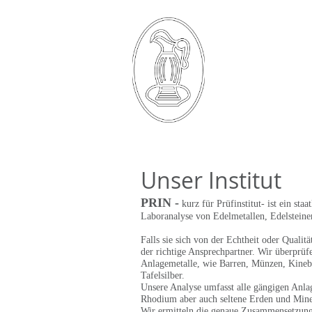
PRIN
PRÜFINSTITUT
FÜR
EDELMETALLE
UND
EDELSTEINE
Unser Institut
PRIN -
kurz für Prüfinstitut- ist ein st
Laboranalyse von Edelmetallen, Edelsteine
Falls sie sich von der Echtheit oder Qualit
der richtige Ansprechpartner. Wir überprü
Anlagemetalle, wie Barren, Münzen, Kineba
Tafelsilber.
Unsere Analyse umfasst alle gängigen Anlag
Rhodium aber auch seltene Erden und Mine
Wir ermitteln die genaue Zusammensetzung 