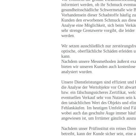
informiert werden, ob ihr Schmuck eventue
gesundheitsschädliche Schwermetalle wie 
Vorhandensein dieser Schadstoffe häufig zu
Kunden den erworbenen Schmuck aus diesem
Analyse eine Möglichkeit, sich beim Verkäu
sehr strenge Grenzwerte vorgibt, die leide
werden.
Wir setzen ausschließlich nur zerstörungsfr
optische, oberflächliche Schäden erleide
kann.
Nachdem unsere Messmethoden äußerst exak
bieten wir unseren Kunden auch kostenlose
analysiert wurden.
Unsere Dienstleistungen sind effizient und
die Analyse der Wertobjekte vor Ort abwarte
bzw. ein fälschungssicheres Zertifikat, wel
eventuellen Verkauf sehr von Nutzen sein k
den tatsächlichen Wert des Objekts und elim
Fehlankäufen. Im heutigen Umfeld sind Fäl
wobei auch das geschulte Auge immer häuf
angewiesen ist, um Irrtümer gänzlich auszu
Nachdem unser Prüfinstitut ein reines Dien
betreibt, kann der Kunde sicher sein, eine 