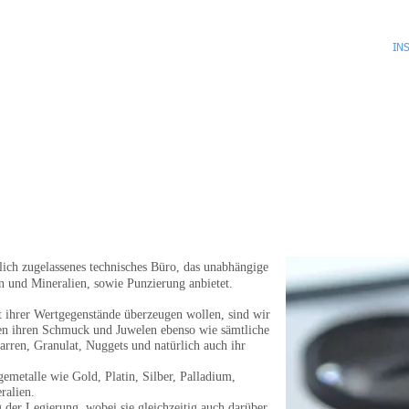
START
IN
aatlich zugelassenes technisches Büro, das unabhängige
n und Mineralien, sowie Punzierung anbietet.
ät ihrer Wertgegenstände überzeugen wollen, sind wir
fen ihren Schmuck und Juwelen ebenso wie sämtliche
rren, Granulat, Nuggets und natürlich auch ihr
emetalle wie Gold, Platin, Silber, Palladium,
ralien.
der Legierung, wobei sie gleichzeitig auch darüber